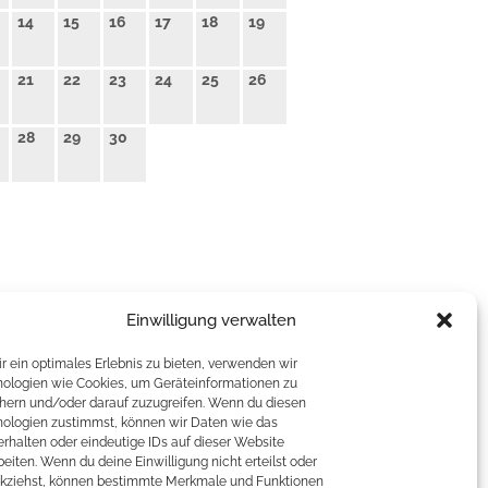
14
15
16
17
18
19
21
22
23
24
25
26
28
29
30
Einwilligung verwalten
r ein optimales Erlebnis zu bieten, verwenden wir
ologien wie Cookies, um Geräteinformationen zu
hern und/oder darauf zuzugreifen. Wenn du diesen
ologien zustimmst, können wir Daten wie das
erhalten oder eindeutige IDs auf dieser Website
beiten. Wenn du deine Einwilligung nicht erteilst oder
kziehst, können bestimmte Merkmale und Funktionen