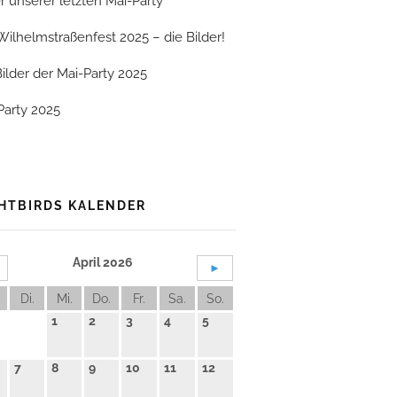
er unserer letzten Mai-Party
Wilhelmstraßenfest 2025 – die Bilder!
Bilder der Mai-Party 2025
Party 2025
HTBIRDS KALENDER
April 2026
►
Di.
Mi.
Do.
Fr.
Sa.
So.
1
2
3
4
5
7
8
9
10
11
12