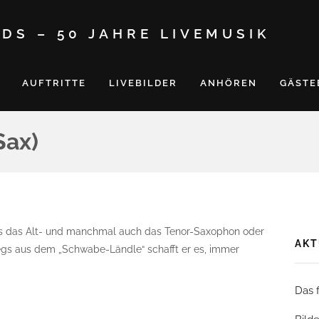
DS – 50 JAHRE LIVEMUSIK
AUFTRITTE
LIVEBILDER
ANHÖREN
GÄSTE
Sax)
rns das Alt- und manchmal auch das Tenor-Saxophon oder
AKT
wegs aus dem „Schwabe-Ländle“ schafft er es, immer
Das 