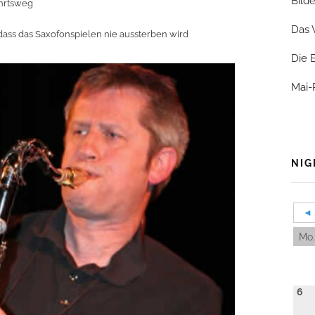
Bild
ahrtsweg
Das 
 dass das Saxofonspielen nie aussterben wird
Die 
Mai-
NIG
◄
Mo.
6