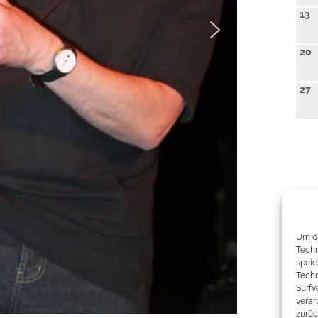
13
20
27
Um di
Techn
speic
Techn
Surfv
verar
zurüc