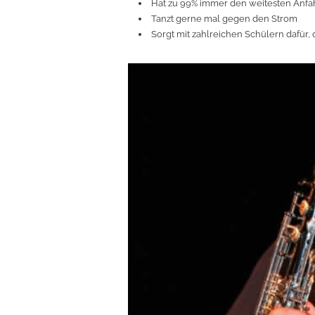
Hat zu 99% immer den weitesten Anf
Tanzt gerne mal gegen den Strom
Sorgt mit zahlreichen Schülern dafür,