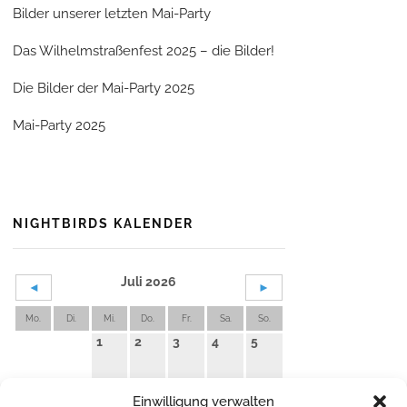
Bilder unserer letzten Mai-Party
Das Wilhelmstraßenfest 2025 – die Bilder!
Die Bilder der Mai-Party 2025
Mai-Party 2025
NIGHTBIRDS KALENDER
Juli 2026
◄
►
Mo.
Di.
Mi.
Do.
Fr.
Sa.
So.
1
2
3
4
5
6
7
8
9
10
11
12
Einwilligung verwalten