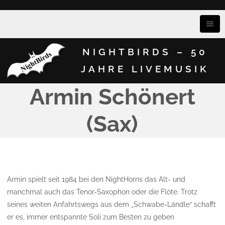
NIGHTBIRDS – 50
JAHRE LIVEMUSIK
Armin Schönert
(Sax)
Armin spielt seit 1984 bei den NightHorns das Alt- und
manchmal auch das Tenor-Saxophon oder die Flöte. Trotz
seines weiten Anfahrtswegs aus dem „Schwabe-Ländle“ schafft
er es, immer entspannte Soli zum Besten zu geben