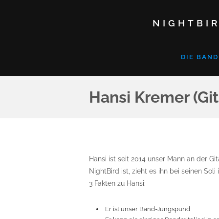
NIGHTBIR
DIE BAND
Hansi Kremer (Git
Hansi ist seit 2014 unser Mann an der Gi
NightBird ist, zieht es ihn bei seinen So
3 Fakten zu Hansi:
Er ist unser Band-Jungspund