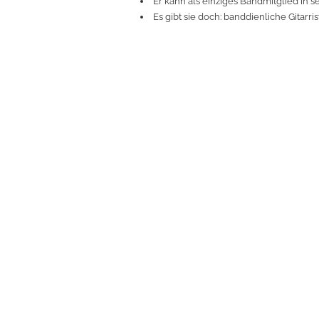
Er kann als einziges Bandmitglied in
Es gibt sie doch: banddienliche Gitarri