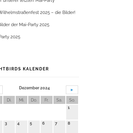
er unserer letzten Mai-Party
Wilhelmstraßenfest 2025 – die Bilder!
Bilder der Mai-Party 2025
Party 2025
HTBIRDS KALENDER
Dezember 2024
►
Di.
Mi.
Do.
Fr.
Sa.
So.
1
3
4
5
6
7
8