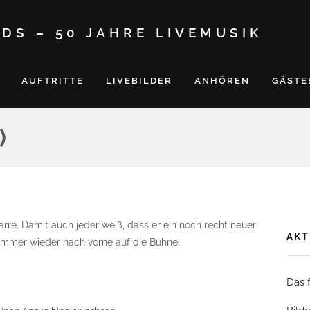
DS – 50 JAHRE LIVEMUSIK
AUFTRITTE
LIVEBILDER
ANHÖREN
GÄSTE
)
tarre. Damit auch jeder weiß, dass er ein noch recht neuer
AKT
li immer wieder nach vorne auf die Bühne.
Das 