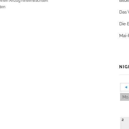
Bild
 seinen Anzug hineinwachsen
sten
Das 
Die 
Mai-
NIG
◄
Mo.
2