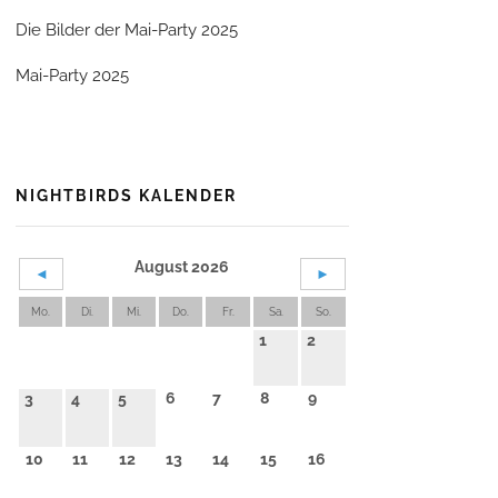
Die Bilder der Mai-Party 2025
Mai-Party 2025
NIGHTBIRDS KALENDER
August 2026
◄
►
Mo.
Di.
Mi.
Do.
Fr.
Sa.
So.
1
2
6
7
8
9
3
4
5
10
11
12
13
14
15
16