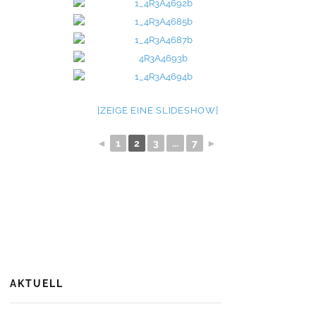
[ZEIGE EINE SLIDESHOW]
◄
1
2
3
...
7
►
AKTUELL