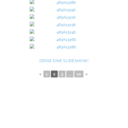
[ZEIGE EINE SLIDESHOW]
◄
1
2
3
...
10
►