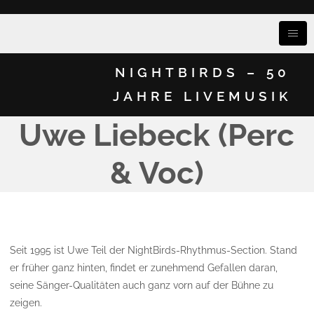
NIGHTBIRDS – 50
JAHRE LIVEMUSIK
Uwe Liebeck (Perc
& Voc)
Seit 1995 ist Uwe Teil der NightBirds-Rhythmus-Section. Stand
er früher ganz hinten, findet er zunehmend Gefallen daran,
seine Sänger-Qualitäten auch ganz vorn auf der Bühne zu
zeigen.