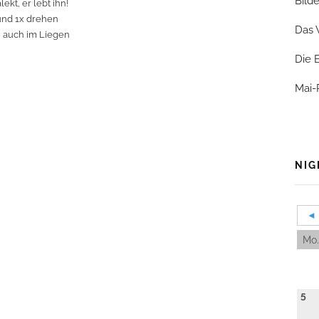
Bild
ekt, er lebt ihn!
und 1x drehen
Das 
i auch im Liegen
Die 
Mai-
NIG
◄
Mo.
5