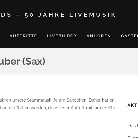
DS – 50 JAHRE LIVEMUSIK
AUFTRITTE
LIVEBILDER
ANHÖREN
GÄSTE
uber (Sax)
n Jahren unsere Stammaushilfe am Saxophon. Daher hat er
AKT
d aufgeführt zu werden, denn jeder Auftritt mit ihm erhöht
Das 