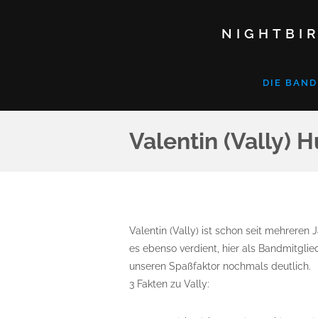
NIGHTBIR
DIE BAND
Valentin (Vally) H
Valentin (Vally) ist schon seit mehrere
es ebenso verdient, hier als Bandmitglie
unseren Spaßfaktor nochmals deutlich.
3 Fakten zu Vally: