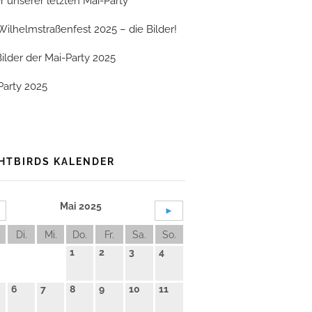
er unserer letzten Mai-Party
Wilhelmstraßenfest 2025 – die Bilder!
Bilder der Mai-Party 2025
Party 2025
HTBIRDS KALENDER
Mai 2025
►
Di.
Mi.
Do.
Fr.
Sa.
So.
1
2
3
4
6
7
8
9
10
11